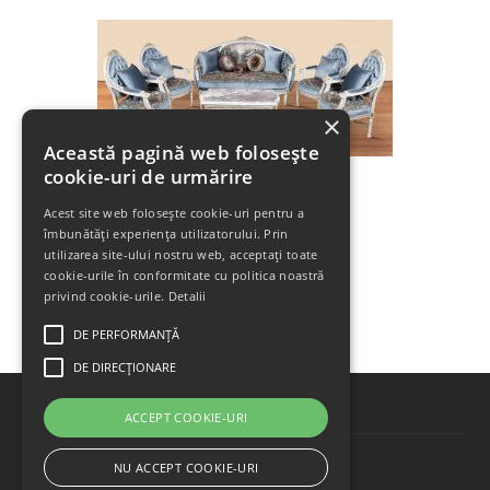
×
Această pagină web folosește
cookie-uri de urmărire
Acest site web folosește cookie-uri pentru a
SALON STIL LOUIS XVI
îmbunătăți experiența utilizatorului. Prin
Al -2019-36/1
utilizarea site-ului nostru web, acceptați toate
cookie-urile în conformitate cu politica noastră
privind cookie-urile.
Detalii
DE PERFORMANȚĂ
DE DIRECȚIONARE
ACCEPT COOKIE-URI
Termenii si conditii
NU ACCEPT COOKIE-URI
Politica de confidentialitate